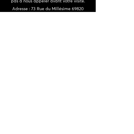
pas à nous appeler avant votre visite.
Adresse : 73 Rue du Millésime 69820
Fleurie
CONTACT
06 72 22 56 30 / 06 87 56 44 80
domainedeschaffangeons@gmail.com
NEWSLETTER
>