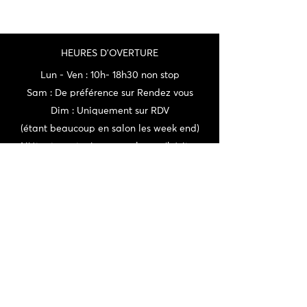
HEURES D'OVERTURE
Lun - Ven : 10h- 18h30 non stop
Sam : De préférence sur Rendez vous
Dim : Uniquement sur RDV
(étant beaucoup en salon les week end)
N'étant pas toujours sur place, n'hésitez
pas à nous appeler avant votre visite.
Adresse : 73 Rue du Millésime 69820
Fleurie
CONTACT
06 72 22 56 30 / 06 87 56 44 80
domainedeschaffangeons@gmail.com