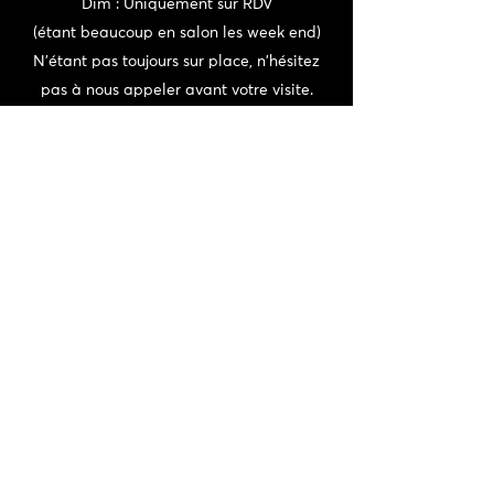
Dim : Uniquement sur RDV
(étant beaucoup en salon les week end)
N'étant pas toujours sur place, n'hésitez
pas à nous appeler avant votre visite.
Adresse : 73 Rue du Millésime 69820
Fleurie
CONTACT
06 72 22 56 30 / 06 87 56 44 80
domainedeschaffangeons@gmail.com
NEWSLETTER
>