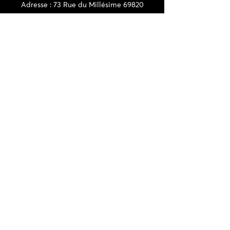
Adresse : 73 Rue du Millésime 69820
Fleurie
CONTACT
06 72 22 56 30 / 06 87 56 44 80
domainedeschaffangeons@gmail.com
NEWSLETTER
>
CGV et politique de confidentialité