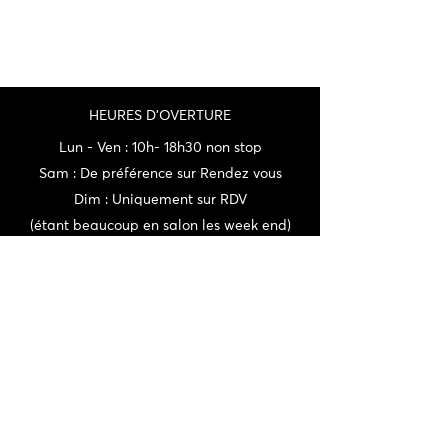
HEURES D'OVERTURE
Lun - Ven : 10h- 18h30 non stop
Sam : De préférence sur Rendez vous
Dim : Uniquement sur RDV
(étant beaucoup en salon les week end)
N'étant pas toujours sur place, n'hésitez
pas à nous appeler avant votre visite.
Adresse : 73 Rue du Millésime 69820
Fleurie
CONTACT
06 72 22 56 30 / 06 87 56 44 80