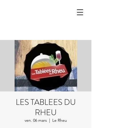
LES TABLEES DU
RHEU
ven. 06 mars
  |  
Le Rheu