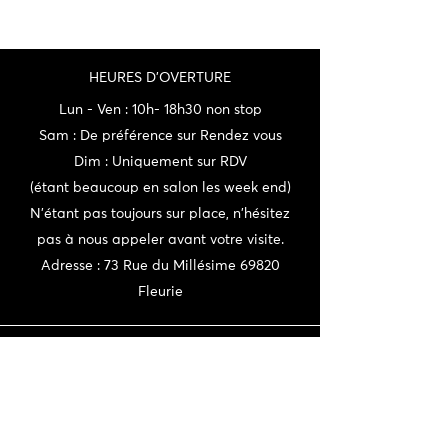
HEURES D'OVERTURE
Lun - Ven : 10h- 18h30 non stop
Sam : De préférence sur Rendez vous
Dim : Uniquement sur RDV
(étant beaucoup en salon les week end)
N'étant pas toujours sur place, n'hésitez
pas à nous appeler avant votre visite.
Adresse : 73 Rue du Millésime 69820
Fleurie
CONTACT
06 72 22 56 30 / 06 87 56 44 80
domainedeschaffangeons@gmail.com